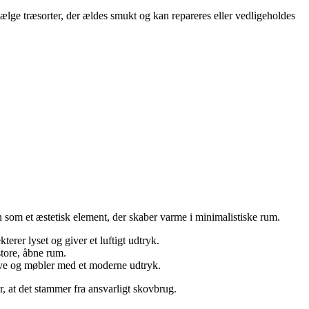
 vælge træsorter, der ældes smukt og kan repareres eller vedligeholdes
n som et æstetisk element, der skaber varme i minimalistiske rum.
erer lyset og giver et luftigt udtryk.
store, åbne rum.
gulve og møbler med et moderne udtryk.
r, at det stammer fra ansvarligt skovbrug.