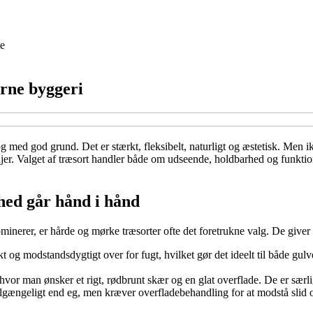
e
erne byggeri
 med god grund. Det er stærkt, fleksibelt, naturligt og æstetisk. Men ik
 linjer. Valget af træsort handler både om udseende, holdbarhed og funk
rhed går hånd i hånd
dominerer, er hårde og mørke træsorter ofte det foretrukne valg. De give
kt og modstandsdygtigt over for fugt, hvilket gør det ideelt til både gul
r man ønsker et rigt, rødbrunt skær og en glat overflade. De er særlig
tilgængeligt end eg, men kræver overfladebehandling for at modstå slid o