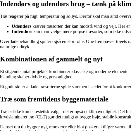
Indendørs og udendørs brug – tænk på klim
Træ reagerer på fugt, temperatur og sollys. Derfor skal man altid overve
Udendørs
kræver træsorter, der kan modstå vind og vejr. Her er
Indendørs
kan man vælge mere porøse træsorter, som ikke udsætt
Overfladebehandling spiller også en stor rolle. Olie fremhæver træets n
naturlige udtryk.
Kombinationen af gammelt og nyt
Et stigende antal projekter kombinerer klassiske og moderne elementer 
blanding skaber dybde og personlighed.
Et godt råd er at lade træsorterne spille sammen i stedet for at konku
Træ som fremtidens byggemateriale
Træ er ikke kun et æstetisk valg – det er også et klimavenligt et. Det
krydslamineret træ (CLT) gør det muligt at bygge høje, stabile konstrukt
Uanset om du bygger nyt, renoverer eller blot ønsker at tilføre varme til