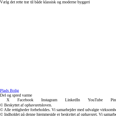
Vælg det rette træ til både klassisk og moderne byggeri
P
lads
B
olig
Del og spred varme
X
Facebook
Instagram
LinkedIn
YouTube
Pin
© Beskyttet af ophavsretsloven.
© Alle rettigheder forbeholdes. Vi samarbejder med udvalgte virksomhed
© Indholdet på denne hjemmeside er beskyttet af ophavsret. Vi samarbe