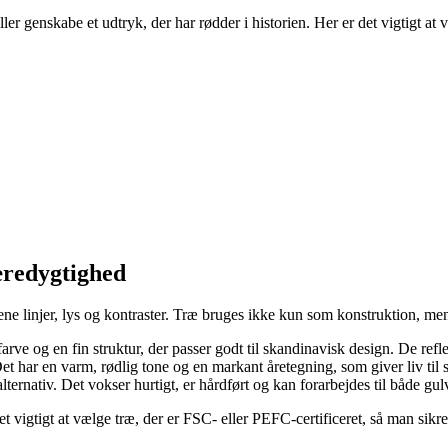
er genskabe et udtryk, der har rødder i historien. Her er det vigtigt at
æredygtighed
rene linjer, lys og kontraster. Træ bruges ikke kun som konstruktion, me
ve og en fin struktur, der passer godt til skandinavisk design. De reflekt
Det har en varm, rødlig tone og en markant åretegning, som giver liv til 
lternativ. Det vokser hurtigt, er hårdført og kan forarbejdes til både 
t vigtigt at vælge træ, der er FSC- eller PEFC-certificeret, så man sikre