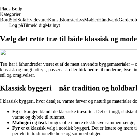
P
lads
B
olig
Kategorier
Bord
Stol
Sofa
Hvidevarer
Kunst
Blomster
Lys
Møbler
Håndværk
Garderob
Log på
Tilmeld dig
Mailnyt
Vælg det rette træ til både klassisk og mod
Træ har i århundreder været et af de mest anvendte byggematerialer – og
klassisk og tungt udtryk, passer ask eller birk bedre til moderne, lyse
stil og omgivelser.
Klassisk byggeri – når tradition og holdba
I klassisk byggeri, hvor detaljer, varme farver og naturlige materialer 
Eg
er kongen blandt de klassiske træsorter. Det er tungt, slidstær
varme og dybde til rummet.
Mahogni
og
teak
bruges ofte i mere eksklusive sammenhænge, hvo
Fyr
er et klassisk valg i nordisk byggeri. Det er lettere og mere 
perfekt til traditionelle huse og sommerboliger.