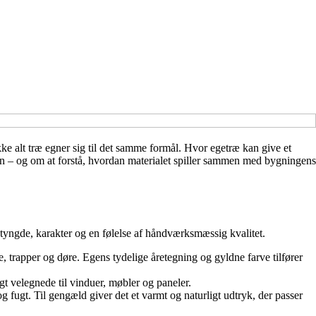
ke alt træ egner sig til det samme formål. Hvor egetræ kan give et
tion – og om at forstå, hvordan materialet spiller sammen med bygningens
r tyngde, karakter og en følelse af håndværksmæssig kvalitet.
ve, trapper og døre. Egens tydelige åretegning og gyldne farve tilfører
t velegnede til vinduer, møbler og paneler.
g fugt. Til gengæld giver det et varmt og naturligt udtryk, der passer