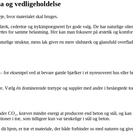
a og vedligeholdelse
je, hvor materialet skal bruges.
 lærk, cedertræ og trykimprægneret fyr gode valg. De har naturlige olie
es for samme belastning. Her kan man fokusere på æstetik og komfort – 
aturlige struktur, mens lak giver en mere slidstærk og glansfuld overfl
– for eksempel ved at bevare gamle bjælker i et nyrenoveret hus eller b
rrere. Vælg én dominerende trætype og suppler med andre i beslægtede to
 binder CO₂, kræver mindre energi at producere end beton og stål, og ka
ioner i træ, som tidligere kun var tænkelige i stål og beton.
 dit hjem, er træ et materiale, der både forbinder os med naturen og give