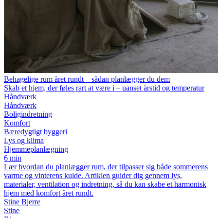
Behagelige rum året rundt – sådan planlægger du dem
Skab et hjem, der føles rart at være i – uanset årstid og temperatur
Håndværk
Håndværk
Boligindretning
Komfort
Bæredygtigt byggeri
Lys og klima
Hjemmeplanlægning
6 min
Lær hvordan du planlægger rum, der tilpasser sig både sommerens
varme og vinterens kulde. Artiklen guider dig gennem lys,
materialer, ventilation og indretning, så du kan skabe et harmonisk
hjem med komfort året rundt.
Stine Bjerre
Stine