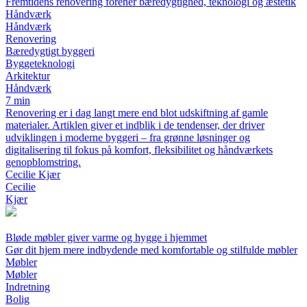
Fremtidens renovering forener bæredygtighed, teknologi og æstetik
Håndværk
Håndværk
Renovering
Bæredygtigt byggeri
Byggeteknologi
Arkitektur
Håndværk
7 min
Renovering er i dag langt mere end blot udskiftning af gamle
materialer. Artiklen giver et indblik i de tendenser, der driver
udviklingen i moderne byggeri – fra grønne løsninger og
digitalisering til fokus på komfort, fleksibilitet og håndværkets
genopblomstring.
Cecilie Kjær
Cecilie
Kjær
Bløde møbler giver varme og hygge i hjemmet
Gør dit hjem mere indbydende med komfortable og stilfulde møbler
Møbler
Møbler
Indretning
Bolig