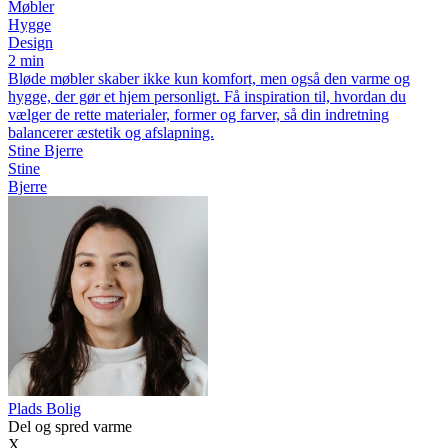
Møbler
Hygge
Design
2 min
Bløde møbler skaber ikke kun komfort, men også den varme og
hygge, der gør et hjem personligt. Få inspiration til, hvordan du
vælger de rette materialer, former og farver, så din indretning
balancerer æstetik og afslapning.
Stine Bjerre
Stine
Bjerre
P
lads
B
olig
Del og spred varme
X