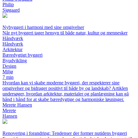
Philip
Sjøgaard
Nybyggeri i harmoni med sine omgivelser
Når nyt byggeri tager hensyn til både natur, kultur og mennesker
Håndværk
Håndværk
Arkitektur
Bæredygtigt byggeri
Byudvikling
Design
Miljø
7 min
Hvordan kan vi skabe moderne byggeri, der respekterer sine
omgivelser og bidrager positivt til både by og landskab? Artiklen
undersøger, hvordan arkitektur, materialer og planlægning kan gå
hånd i hånd for at skabe bæredygtige og harmoniske løsninger.
Merete Hansen
Merete
Hansen
Renovering i forandring: Tendenser der former nutidens byggeri