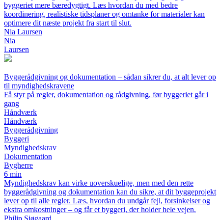
byggeriet mere bæredygtigt. Læs hvordan du med bedre
koordinering, realistiske tidsplaner og omtanke for materialer kan
optimere dit næste projekt fra start til slut.
Nia Laursen
Nia
Laursen
Byggerådgivning og dokumentation – sådan sikrer du, at alt lever op
til myndighedskravene
Få styr på regler, dokumentation og rådgivning, før byggeriet går i
gang
Håndværk
Håndværk
Byggerådgivning
Byggeri
Myndighedskrav
Dokumentation
Bygherre
6 min
Myndighedskrav kan virke uoverskuelige, men med den rette
byggerådgivning og dokumentation kan du sikre, at dit byggeprojekt
lever op til alle regler. Læs, hvordan du undgår fejl, forsinkelser og
ekstra omkostninger – og får et byggeri, der holder hele vejen.
Philip Sjøgaard