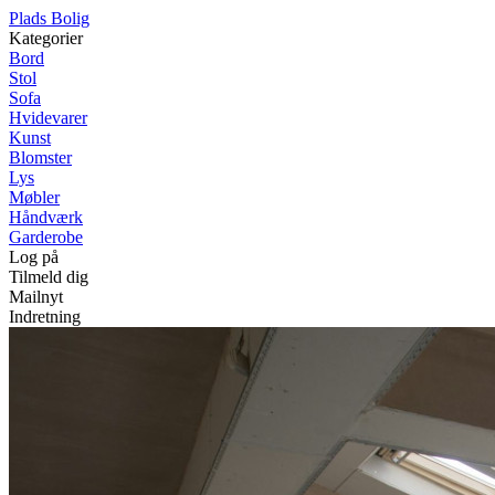
P
lads
B
olig
Kategorier
Bord
Stol
Sofa
Hvidevarer
Kunst
Blomster
Lys
Møbler
Håndværk
Garderobe
Log på
Tilmeld dig
Mailnyt
Indretning