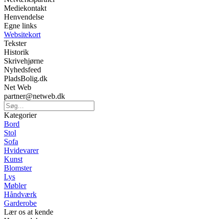
Mediekontakt
Henvendelse
Egne links
Websitekort
Tekster
Historik
Skrivehjørne
Nyhedsfeed
PladsBolig.dk
Net Web
partner@netweb.dk
Kategorier
Bord
Stol
Sofa
Hvidevarer
Kunst
Blomster
Lys
Møbler
Håndværk
Garderobe
Lær os at kende