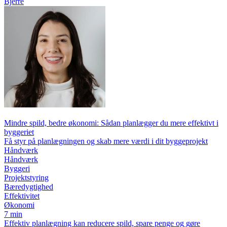
Bjerre
Mindre spild, bedre økonomi: Sådan planlægger du mere effektivt i
byggeriet
Få styr på planlægningen og skab mere værdi i dit byggeprojekt
Håndværk
Håndværk
Byggeri
Projektstyring
Bæredygtighed
Effektivitet
Økonomi
7 min
Effektiv planlægning kan reducere spild, spare penge og gøre