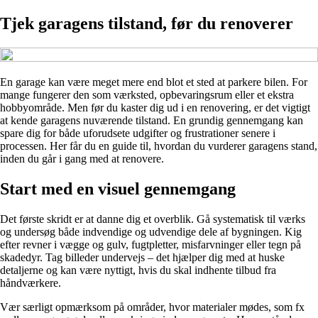
Tjek garagens tilstand, før du renoverer
En garage kan være meget mere end blot et sted at parkere bilen. For
mange fungerer den som værksted, opbevaringsrum eller et ekstra
hobbyområde. Men før du kaster dig ud i en renovering, er det vigtigt
at kende garagens nuværende tilstand. En grundig gennemgang kan
spare dig for både uforudsete udgifter og frustrationer senere i
processen. Her får du en guide til, hvordan du vurderer garagens stand,
inden du går i gang med at renovere.
Start med en visuel gennemgang
Det første skridt er at danne dig et overblik. Gå systematisk til værks
og undersøg både indvendige og udvendige dele af bygningen. Kig
efter revner i vægge og gulv, fugtpletter, misfarvninger eller tegn på
skadedyr. Tag billeder undervejs – det hjælper dig med at huske
detaljerne og kan være nyttigt, hvis du skal indhente tilbud fra
håndværkere.
Vær særligt opmærksom på områder, hvor materialer mødes, som fx