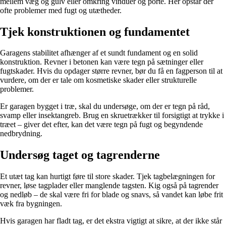
mellem væg og gulv eller omkring vinduer og porte. Her opstår der
ofte problemer med fugt og utætheder.
Tjek konstruktionen og fundamentet
Garagens stabilitet afhænger af et sundt fundament og en solid
konstruktion. Revner i betonen kan være tegn på sætninger eller
fugtskader. Hvis du opdager større revner, bør du få en fagperson til at
vurdere, om der er tale om kosmetiske skader eller strukturelle
problemer.
Er garagen bygget i træ, skal du undersøge, om der er tegn på råd,
svamp eller insektangreb. Brug en skruetrækker til forsigtigt at trykke i
træet – giver det efter, kan det være tegn på fugt og begyndende
nedbrydning.
Undersøg taget og tagrenderne
Et utæt tag kan hurtigt føre til store skader. Tjek tagbelægningen for
revner, løse tagplader eller manglende tagsten. Kig også på tagrender
og nedløb – de skal være fri for blade og snavs, så vandet kan løbe frit
væk fra bygningen.
Hvis garagen har fladt tag, er det ekstra vigtigt at sikre, at der ikke står