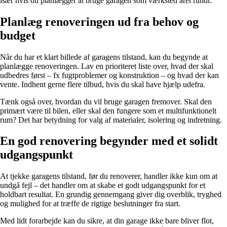
især hvis du planlægger at bruge garagen som værksted året rundt.
Planlæg renoveringen ud fra behov og
budget
Når du har et klart billede af garagens tilstand, kan du begynde at
planlægge renoveringen. Lav en prioriteret liste over, hvad der skal
udbedres først – fx fugtproblemer og konstruktion – og hvad der kan
vente. Indhent gerne flere tilbud, hvis du skal have hjælp udefra.
Tænk også over, hvordan du vil bruge garagen fremover. Skal den
primært være til bilen, eller skal den fungere som et multifunktionelt
rum? Det har betydning for valg af materialer, isolering og indretning.
En god renovering begynder med et solidt
udgangspunkt
At tjekke garagens tilstand, før du renoverer, handler ikke kun om at
undgå fejl – det handler om at skabe et godt udgangspunkt for et
holdbart resultat. En grundig gennemgang giver dig overblik, tryghed
og mulighed for at træffe de rigtige beslutninger fra start.
Med lidt forarbejde kan du sikre, at din garage ikke bare bliver flot,