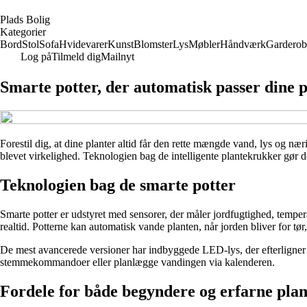
P
lads
B
olig
Kategorier
Bord
Stol
Sofa
Hvidevarer
Kunst
Blomster
Lys
Møbler
Håndværk
Garderob
Log på
Tilmeld dig
Mailnyt
Smarte potter, der automatisk passer dine 
Forestil dig, at dine planter altid får den rette mængde vand, lys og næ
blevet virkelighed. Teknologien bag de intelligente plantekrukker gør d
Teknologien bag de smarte potter
Smarte potter er udstyret med sensorer, der måler jordfugtighed, tempera
realtid. Potterne kan automatisk vande planten, når jorden bliver for t
De mest avancerede versioner har indbyggede LED-lys, der efterligner 
stemmekommandoer eller planlægge vandingen via kalenderen.
Fordele for både begyndere og erfarne plan