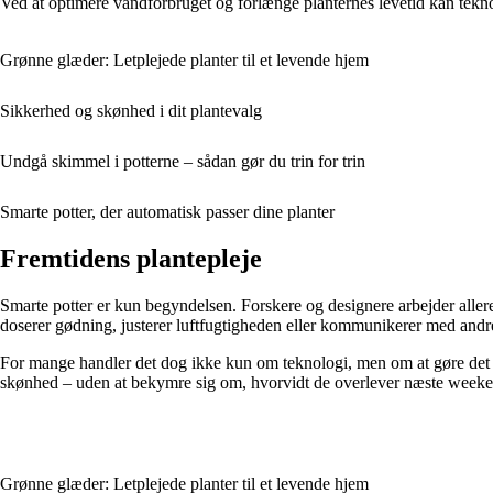
Ved at optimere vandforbruget og forlænge planternes levetid kan teknolo
Grønne glæder: Letplejede planter til et levende hjem
Sikkerhed og skønhed i dit plantevalg
Undgå skimmel i potterne – sådan gør du trin for trin
Smarte potter, der automatisk passer dine planter
Fremtidens plantepleje
Smarte potter er kun begyndelsen. Forskere og designere arbejder allere
doserer gødning, justerer luftfugtigheden eller kommunikerer med andr
For mange handler det dog ikke kun om teknologi, men om at gøre det let
skønhed – uden at bekymre sig om, hvorvidt de overlever næste weeke
Grønne glæder: Letplejede planter til et levende hjem