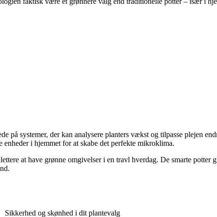
gien faktisk være et grønnere valg end traditionelle potter – især i hje
de på systemer, der kan analysere planters vækst og tilpasse plejen end
e enheder i hjemmet for at skabe det perfekte mikroklima.
tere at have grønne omgivelser i en travl hverdag. De smarte potter giv
nd.
Sikkerhed og skønhed i dit plantevalg