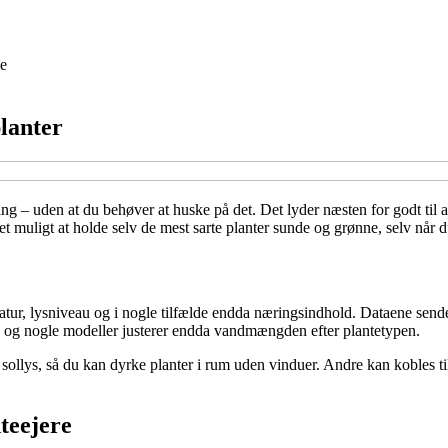
e
planter
ring – uden at du behøver at huske på det. Det lyder næsten for godt til
et muligt at holde selv de mest sarte planter sunde og grønne, selv når 
tur, lysniveau og i nogle tilfælde endda næringsindhold. Dataene sendes 
ør, og nogle modeller justerer endda vandmængden efter plantetypen.
sollys, så du kan dyrke planter i rum uden vinduer. Andre kan kobles t
teejere