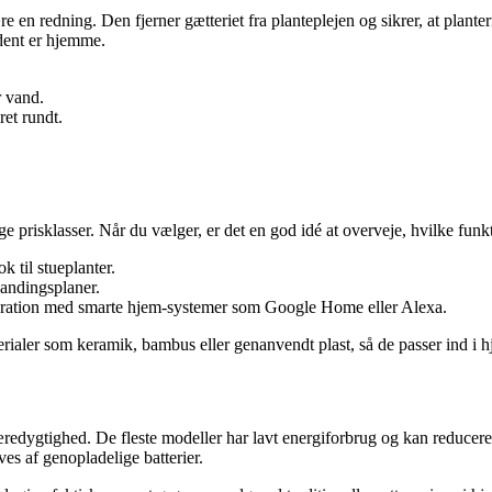
 en redning. Den fjerner gætteriet fra planteplejen og sikrer, at planter
ldent er hjemme.
r vand.
et rundt.
e prisklasser. Når du vælger, er det en god idé at overveje, hvilke funkt
 til stueplanter.
vandingsplaner.
egration med smarte hjem-systemer som Google Home eller Alexa.
rialer som keramik, bambus eller genanvendt plast, så de passer ind i 
redygtighed. De fleste modeller har lavt energiforbrug og kan reducere
ves af genopladelige batterier.