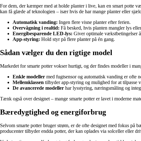
For dem, der kæmper med at holde planter i live, kan en smart potte være
kan få glæde af teknologien – især hvis de har mange planter eller sjæ
Automatisk vanding:
Ingen flere visne planter efter ferien.
Overvågning i realtid:
Få besked, hvis planten mangler lys elle
Energibesparende LED-lys:
Giver optimale vækstbetingelser år
App-styring:
Hold styr på flere planter på én gang.
Sådan vælger du den rigtige model
Markedet for smarte potter vokser hurtigt, og der findes modeller i mang
Enkle modeller
med fugtsensor og automatisk vanding er ofte nok
Mellemklassen
tilbyder app-styring og mulighed for at tilpasse 
De avancerede modeller
har lysstyring, næringsmåling og int
Tænk også over designet – mange smarte potter er lavet i moderne mate
Bæredygtighed og energiforbrug
Selvom smarte potter bruger strøm, er de ofte designet med fokus på bæ
producenter tilbyder endda potter, der kan oplades via solceller eller dri