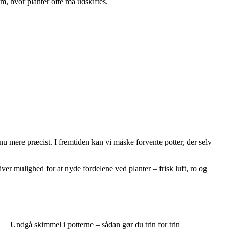
m, hvor planter ofte må udskiftes.
nu mere præcist. I fremtiden kan vi måske forvente potter, der selv
er mulighed for at nyde fordelene ved planter – frisk luft, ro og
Undgå skimmel i potterne – sådan gør du trin for trin