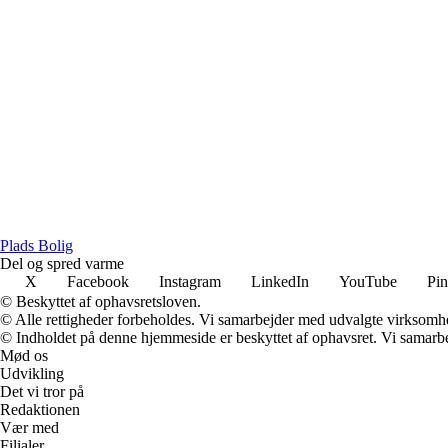
P
lads
B
olig
Del og spred varme
X
Facebook
Instagram
LinkedIn
YouTube
Pin
© Beskyttet af ophavsretsloven.
© Alle rettigheder forbeholdes. Vi samarbejder med udvalgte virksomhed
© Indholdet på denne hjemmeside er beskyttet af ophavsret. Vi samarbe
Mød os
Udvikling
Det vi tror på
Redaktionen
Vær med
Filialer