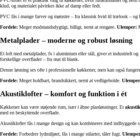
PVC-lofter er et praktisk valg til køkkener, hvor funktionalitet og nem 
klud, og materialet påvirkes ikke af damp eller fedt.
PVC fås i mange farver og mønstre – fra klassisk hvid til trælook – og 
Fordele:
Meget modstandsdygtigt, billigt, nemt at rengøre.
Ulemper:
M
Metalplader – moderne og robust løsning
Et loft med metalplader, fx i aluminium eller stål, giver et industrielt 
forskellige overflader – fra mat til blank.
Denne løsning ses ofte i professionelle køkkener, men kan også fungere 
Fordele:
Meget holdbart, brandsikkert, nemt at vedligeholde.
Ulemper
Akustiklofter – komfort og funktion i ét
Køkkener kan være støjende rum, især i åbne planløsninger. Et
akustik
med en beskyttende overflade.
Akustiklofter fås i mange design og kan kombineres med indbyggede spo
Fordele:
Forbedrer lydmiljøet, fås i mange stilarter, tåler fugt.
Ulemper