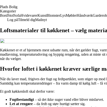
P
lads
B
olig
Kategorier
Bord
Stol
Sofa
Hvidevarer
Kunst
Blomster
Lys
Møbler
Håndværk
Garderob
Log på
Tilmeld dig
Mailnyt
Loftsmaterialer til køkkenet – vælg materi
Køkkenet er et af hjemmets mest udsatte rum, når det gælder fugt, varme 
madlavning, temperaturudsving og hyppig rengøring, uden at miste sit u
når du vælger.
Hvorfor loftet i køkkenet kræver særlige m
Når du laver mad, frigives der fugt og fedtpartikler, som stiger op mod
Samtidig kan temperaturændringer – fra varm damp til kølig luft – få vis
Et godt køkkenloft skal derfor være:
Fugtbestandigt
– så det ikke suger vand eller bliver misfarvet.
Let at rengøre
– da fedt og støv hurtigt sætter sig.