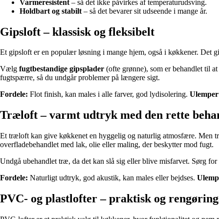
Varmeresistent
– så det ikke påvirkes af temperaturudsving.
Holdbart og stabilt
– så det bevarer sit udseende i mange år.
Gipsloft – klassisk og fleksibelt
Et gipsloft er en populær løsning i mange hjem, også i køkkener. Det give
Vælg
fugtbestandige gipsplader
(ofte grønne), som er behandlet til 
fugtspærre, så du undgår problemer på længere sigt.
Fordele:
Flot finish, kan males i alle farver, god lydisolering.
Ulemper
Træloft – varmt udtryk med den rette beha
Et træloft kan give køkkenet en hyggelig og naturlig atmosfære. Men tr
overfladebehandlet med lak, olie eller maling, der beskytter mod fugt.
Undgå ubehandlet træ, da det kan slå sig eller blive misfarvet. Sørg for
Fordele:
Naturligt udtryk, god akustik, kan males eller bejdses.
Ulemp
PVC- og plastlofter – praktisk og rengøring