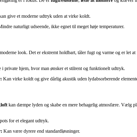
rengøring er i fokus. De er
fugtresistente
,
lette at montere
og kræver mi
kan give et moderne udtryk uden at virke koldt.
indre naturligt udseende, ikke egnet til meget høje temperaturer.
og moderne look. Det er ekstremt holdbart, tåler fugt og varme og er let 
i private hjem, hvor man ønsker et stilrent og funktionelt udtryk.
:
Kan virke koldt og give dårlig akustik uden lydabsorberende elemente
loft
kan dæmpe lyden og skabe en mere behagelig atmosfære. Vælg pla
ts for et elegant udtryk.
:
Kan være dyrere end standardløsninger.