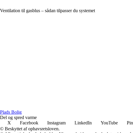
Ventilation til gasblus – sådan tilpasser du systemet
P
lads
B
olig
Del og spred varme
X
Facebook
Instagram
LinkedIn
YouTube
Pin
© Beskyttet af ophavsretsloven.