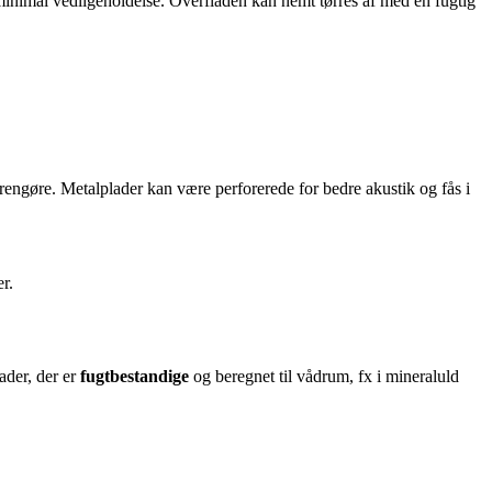
nimal vedligeholdelse. Overfladen kan nemt tørres af med en fugtig
at rengøre. Metalplader kan være perforerede for bedre akustik og fås i
r.
der, der er
fugtbestandige
og beregnet til vådrum, fx i mineraluld