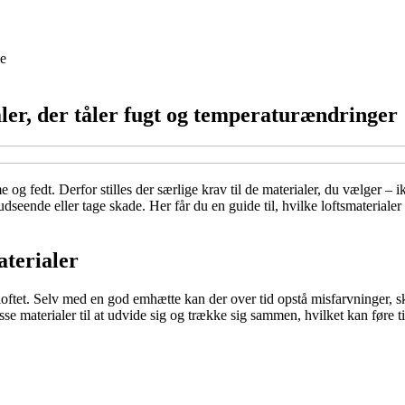
e
aler, der tåler fugt og temperaturændringer
og fedt. Derfor stilles der særlige krav til de materialer, du vælger – 
dseende eller tage skade. Her får du en guide til, hvilke loftsmaterial
aterialer
 loftet. Selv med en god emhætte kan der over tid opstå misfarvninger, s
se materialer til at udvide sig og trække sig sammen, hvilket kan føre ti