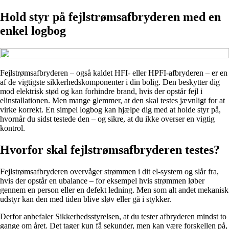
Hold styr på fejlstrømsafbryderen med en
enkel logbog
Fejlstrømsafbryderen – også kaldet HFI- eller HPFI-afbryderen – er en
af de vigtigste sikkerhedskomponenter i din bolig. Den beskytter dig
mod elektrisk stød og kan forhindre brand, hvis der opstår fejl i
elinstallationen. Men mange glemmer, at den skal testes jævnligt for at
virke korrekt. En simpel logbog kan hjælpe dig med at holde styr på,
hvornår du sidst testede den – og sikre, at du ikke overser en vigtig
kontrol.
Hvorfor skal fejlstrømsafbryderen testes?
Fejlstrømsafbryderen overvåger strømmen i dit el-system og slår fra,
hvis der opstår en ubalance – for eksempel hvis strømmen løber
gennem en person eller en defekt ledning. Men som alt andet mekanisk
udstyr kan den med tiden blive sløv eller gå i stykker.
Derfor anbefaler Sikkerhedsstyrelsen, at du tester afbryderen mindst to
gange om året. Det tager kun få sekunder, men kan være forskellen på,