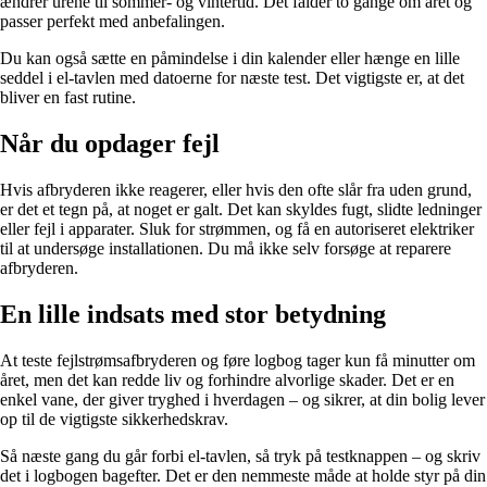
ændrer urene til sommer- og vintertid. Det falder to gange om året og
passer perfekt med anbefalingen.
Du kan også sætte en påmindelse i din kalender eller hænge en lille
seddel i el-tavlen med datoerne for næste test. Det vigtigste er, at det
bliver en fast rutine.
Når du opdager fejl
Hvis afbryderen ikke reagerer, eller hvis den ofte slår fra uden grund,
er det et tegn på, at noget er galt. Det kan skyldes fugt, slidte ledninger
eller fejl i apparater. Sluk for strømmen, og få en autoriseret elektriker
til at undersøge installationen. Du må ikke selv forsøge at reparere
afbryderen.
En lille indsats med stor betydning
At teste fejlstrømsafbryderen og føre logbog tager kun få minutter om
året, men det kan redde liv og forhindre alvorlige skader. Det er en
enkel vane, der giver tryghed i hverdagen – og sikrer, at din bolig lever
op til de vigtigste sikkerhedskrav.
Så næste gang du går forbi el-tavlen, så tryk på testknappen – og skriv
det i logbogen bagefter. Det er den nemmeste måde at holde styr på din