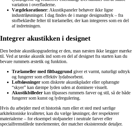
variation i overfladerne.
Vægdekorationer
: Akustikpaneler behøver ikke ligne
industriløsninger. I dag findes de i mange designudtryk – fra
stofbeklædte felter til trælameller, der kan integreres som en del
af indretningen.
Integrer akustikken i designet
Den bedste akustikopgradering er den, man næsten ikke lægger mærke
til. Ved at tænke akustik ind som en del af designet fra starten kan du
bevare rummets æstetik og funktion.
Trælameller med filtbaggrund
giver et varmt, naturligt udtryk
og fungerer som effektiv lydabsorbent.
Loftsløsninger
som diskrete akustikplader eller ophængte
“skyer” kan dæmpe lyden uden at dominere visuelt.
Akustikbilleder
kan tilpasses rummets farver og stil, så de både
fungerer som kunst og lydregulering.
Hvis du arbejder med et historisk rum eller et sted med særlige
arkitektoniske kvaliteter, kan du vælge løsninger, der respekterer
materialerne – for eksempel stofpaneler i neutrale farver eller
specialfremstillede træelementer, der matcher eksisterende detaljer.