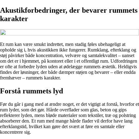
Akustikforbedringer, der bevarer rummets
karakter
Et rum kan være smukt indrettet, men stadig føles ubehageligt at
opholde sig i, hvis akustikken ikke fungerer. Rumklang, efterklang og
støj påvirker både koncentration, velvære og samtalekvalitet – uanset
om det er i hjemmet, på kontoret eller i et offentligt rum. Udfordringen
er ofte at forbedre lyden uden at ødelægge rummets æstetik. Heldigvis
findes der løsninger, der både dæmper støjen og bevarer – eller endda
fremhæver – rummets karakter.
Forstå rummets lyd
Før du går i gang med at ændre noget, er det vigtigt at forstå, hvorfor et
rum lyder, som det gør. Hårde overflader som glas, beton og gips
reflekterer lyden, mens bløde materialer som tekstiler, træ og polstring
absorberer den. Et rum med mange hårde flader vil derfor have lang
efterklangstid, hvilket kan gøre det svært at føre en samtale eller
koncentrere sig.