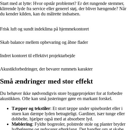
Start med at lytte: Hvor opstår problemet? Er det rungende stemmer,
klirrende lyde fra service eller generel støj, der bliver hængende? Når
du kender kilden, kan du målrette indsatsen.
Frisk luft og sundt indeklima på hjemmekontoret
Skab balance mellem opbevaring og åbne flader
Indret kontoret til effektivt projektarbejde
Akustikforbedringer, der bevarer rummets karakter
Små ændringer med stor effekt
Du behøver ikke nødvendigvis store byggeprojekter for at forbedre
akustikken. Ofte kan små justeringer gøre en markant forskel.
Tæpper og tekstiler
: Et stort tæppe under spisebordet eller i
stuen kan dæmpe lyden betragteligt. Gardiner, især tunge eller
dobbelte, hjælper også med at absorbere lyd.
Møblering
: Fyldte bogreoler, polstrede stole og planter bryder
lydbølgerne og reducerer efterklang. Det handler om at skabe