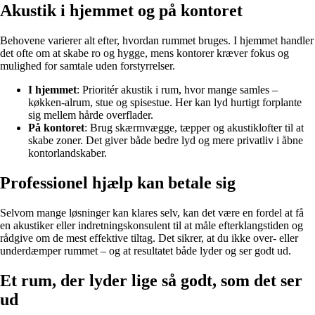
Akustik i hjemmet og på kontoret
Behovene varierer alt efter, hvordan rummet bruges. I hjemmet handler
det ofte om at skabe ro og hygge, mens kontorer kræver fokus og
mulighed for samtale uden forstyrrelser.
I hjemmet
: Prioritér akustik i rum, hvor mange samles –
køkken-alrum, stue og spisestue. Her kan lyd hurtigt forplante
sig mellem hårde overflader.
På kontoret
: Brug skærmvægge, tæpper og akustiklofter til at
skabe zoner. Det giver både bedre lyd og mere privatliv i åbne
kontorlandskaber.
Professionel hjælp kan betale sig
Selvom mange løsninger kan klares selv, kan det være en fordel at få
en akustiker eller indretningskonsulent til at måle efterklangstiden og
rådgive om de mest effektive tiltag. Det sikrer, at du ikke over- eller
underdæmper rummet – og at resultatet både lyder og ser godt ud.
Et rum, der lyder lige så godt, som det ser
ud