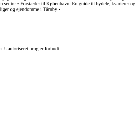
m senior
•
Forstæder til København: En guide til bydele, kvarterer og
oliger og ejendomme i Tårnby
•
 Uautoriseret brug er forbudt.