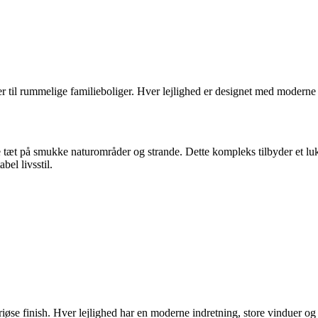
er til rummelige familieboliger. Hver lejlighed er designet med moderne 
de tæt på smukke naturområder og strande. Dette kompleks tilbyder et lu
bel livsstil.
riøse finish. Hver lejlighed har en moderne indretning, store vinduer o