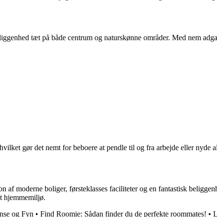
liggenhed tæt på både centrum og naturskønne områder. Med nem adgang t
lket gør det nemt for beboere at pendle til og fra arbejde eller nyde al
af moderne boliger, førsteklasses faciliteter og en fantastisk beliggenh
gt hjemmemiljø.
ense og Fyn
•
Find Roomie: Sådan finder du de perfekte roommates!
•
L