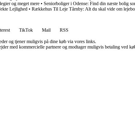
llegier og meget mere
•
Seniorboliger i Odense: Find din næste bolig so
fekte Lejlighed
•
Rækkehus Til Leje Tårnby: Alt du skal vide om lejeb
terest
TikTok
Mail
RSS
er og tjener muligvis på dine køb via vores links.
jder med kommercielle partnere og modtager muligvis betaling ved køb.