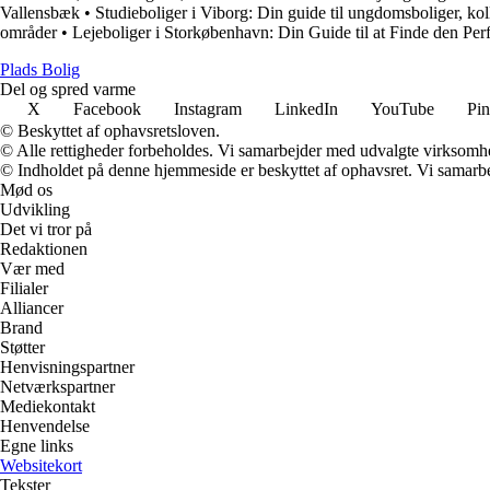
Vallensbæk
•
Studieboliger i Viborg: Din guide til ungdomsboliger, ko
områder
•
Lejeboliger i Storkøbenhavn: Din Guide til at Finde den Per
P
lads
B
olig
Del og spred varme
X
Facebook
Instagram
LinkedIn
YouTube
Pin
© Beskyttet af ophavsretsloven.
© Alle rettigheder forbeholdes. Vi samarbejder med udvalgte virksomhed
© Indholdet på denne hjemmeside er beskyttet af ophavsret. Vi samarbe
Mød os
Udvikling
Det vi tror på
Redaktionen
Vær med
Filialer
Alliancer
Brand
Støtter
Henvisningspartner
Netværkspartner
Mediekontakt
Henvendelse
Egne links
Websitekort
Tekster