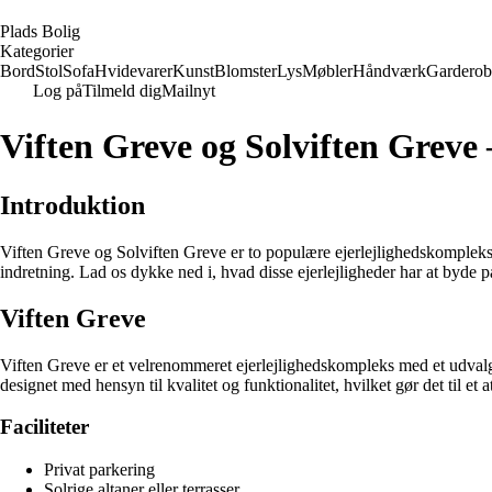
P
lads
B
olig
Kategorier
Bord
Stol
Sofa
Hvidevarer
Kunst
Blomster
Lys
Møbler
Håndværk
Garderob
Log på
Tilmeld dig
Mailnyt
Viften Greve og Solviften Grev
Introduktion
Viften Greve og Solviften Greve er to populære ejerlejlighedskomplekse
indretning. Lad os dykke ned i, hvad disse ejerlejligheder har at byde p
Viften Greve
Viften Greve er et velrenommeret ejerlejlighedskompleks med et udvalg 
designet med hensyn til kvalitet og funktionalitet, hvilket gør det til et 
Faciliteter
Privat parkering
Solrige altaner eller terrasser