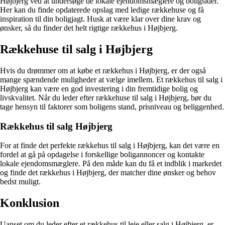
Højbjerg ved at undersøge de lokale ejendomsmæglere og boligsider.
Her kan du finde opdaterede opslag med ledige rækkehuse og få
inspiration til din boligjagt. Husk at være klar over dine krav og
ønsker, så du finder det helt rigtige rækkehus i Højbjerg.
Rækkehuse til salg i Højbjerg
Hvis du drømmer om at købe et rækkehus i Højbjerg, er der også
mange spændende muligheder at vælge imellem. Et rækkehus til salg i
Højbjerg kan være en god investering i din fremtidige bolig og
livskvalitet. Når du leder efter rækkehuse til salg i Højbjerg, bør du
tage hensyn til faktorer som boligens stand, prisniveau og beliggenhed.
Rækkehus til salg Højbjerg
For at finde det perfekte rækkehus til salg i Højbjerg, kan det være en
fordel at gå på opdagelse i forskellige boligannoncer og kontakte
lokale ejendomsmæglere. På den måde kan du få et indblik i markedet
og finde det rækkehus i Højbjerg, der matcher dine ønsker og behov
bedst muligt.
Konklusion
Uanset om du leder efter et rækkehus til leje eller salg i Højbjerg, er