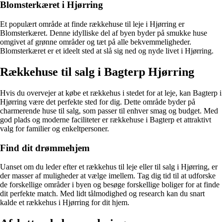
Blomsterkæret i Hjørring
Et populært område at finde rækkehuse til leje i Hjørring er
Blomsterkæret. Denne idylliske del af byen byder på smukke huse
omgivet af grønne områder og tæt på alle bekvemmeligheder.
Blomsterkæret er et ideelt sted at slå sig ned og nyde livet i Hjørring.
Rækkehuse til salg i Bagterp Hjørring
Hvis du overvejer at købe et rækkehus i stedet for at leje, kan Bagterp i
Hjørring være det perfekte sted for dig. Dette område byder på
charmerende huse til salg, som passer til enhver smag og budget. Med
god plads og moderne faciliteter er rækkehuse i Bagterp et attraktivt
valg for familier og enkeltpersoner.
Find dit drømmehjem
Uanset om du leder efter et rækkehus til leje eller til salg i Hjørring, er
der masser af muligheder at vælge imellem. Tag dig tid til at udforske
de forskellige områder i byen og besøge forskellige boliger for at finde
dit perfekte match. Med lidt tålmodighed og research kan du snart
kalde et rækkehus i Hjørring for dit hjem.