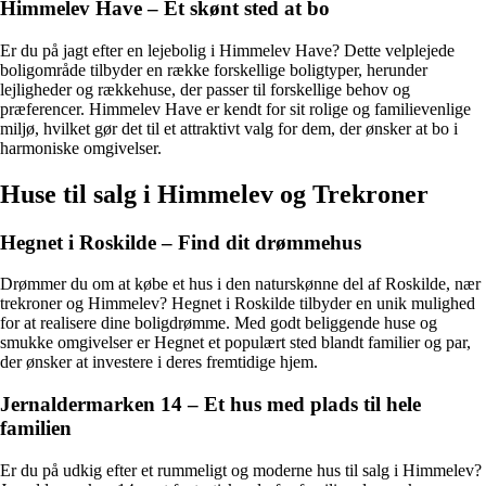
Himmelev Have – Et skønt sted at bo
Er du på jagt efter en lejebolig i Himmelev Have? Dette velplejede
boligområde tilbyder en række forskellige boligtyper, herunder
lejligheder og rækkehuse, der passer til forskellige behov og
præferencer. Himmelev Have er kendt for sit rolige og familievenlige
miljø, hvilket gør det til et attraktivt valg for dem, der ønsker at bo i
harmoniske omgivelser.
Huse til salg i Himmelev og Trekroner
Hegnet i Roskilde – Find dit drømmehus
Drømmer du om at købe et hus i den naturskønne del af Roskilde, nær
trekroner og Himmelev? Hegnet i Roskilde tilbyder en unik mulighed
for at realisere dine boligdrømme. Med godt beliggende huse og
smukke omgivelser er Hegnet et populært sted blandt familier og par,
der ønsker at investere i deres fremtidige hjem.
Jernaldermarken 14 – Et hus med plads til hele
familien
Er du på udkig efter et rummeligt og moderne hus til salg i Himmelev?