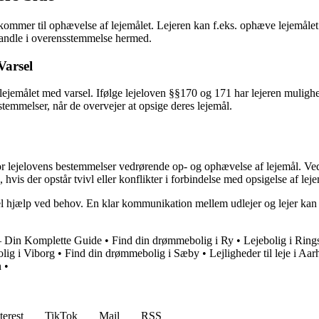
 kommer til ophævelse af lejemålet. Lejeren kan f.eks. ophæve lejemålet fra
 handle i overensstemmelse hermed.
Varsel
jemålet med varsel. Ifølge lejeloven §§170 og 171 har lejeren mulighed 
stemmelser, når de overvejer at opsige deres lejemål.
 for lejelovens bestemmelser vedrørende op- og ophævelse af lejemål. Ve
, hvis der opstår tvivl eller konflikter i forbindelse med opsigelse af lej
nel hjælp ved behov. En klar kommunikation mellem udlejer og lejer k
– Din Komplette Guide
•
Find din drømmebolig i Ry
•
Lejebolig i Ring
lig i Viborg
•
Find din drømmebolig i Sæby
•
Lejligheder til leje i A
n
•
terest
TikTok
Mail
RSS