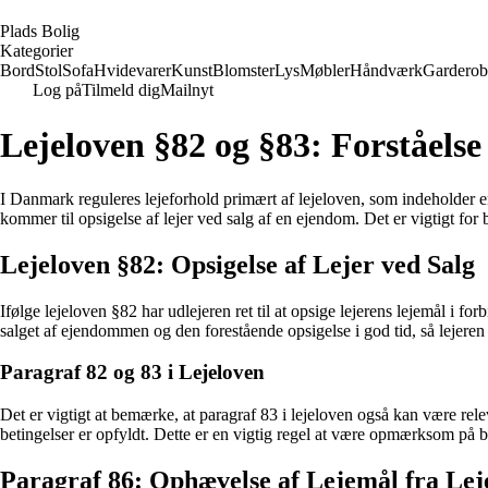
P
lads
B
olig
Kategorier
Bord
Stol
Sofa
Hvidevarer
Kunst
Blomster
Lys
Møbler
Håndværk
Garderob
Log på
Tilmeld dig
Mailnyt
Lejeloven §82 og §83: Forståelse
I Danmark reguleres lejeforhold primært af lejeloven, som indeholder en
kommer til opsigelse af lejer ved salg af en ejendom. Det er vigtigt for b
Lejeloven §82: Opsigelse af Lejer ved Salg
Ifølge lejeloven §82 har udlejeren ret til at opsige lejerens lejemål i 
salget af ejendommen og den forestående opsigelse i god tid, så lejeren 
Paragraf 82 og 83 i Lejeloven
Det er vigtigt at bemærke, at paragraf 83 i lejeloven også kan være rele
betingelser er opfyldt. Dette er en vigtig regel at være opmærksom på bå
Paragraf 86: Ophævelse af Lejemål fra Lej