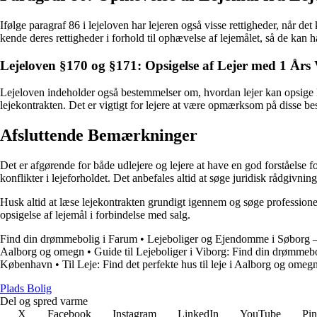
Ifølge paragraf 86 i lejeloven har lejeren også visse rettigheder, når det
kende deres rettigheder i forhold til ophævelse af lejemålet, så de kan
Lejeloven §170 og §171: Opsigelse af Lejer med 1 Års 
Lejeloven indeholder også bestemmelser om, hvordan lejer kan opsige le
lejekontrakten. Det er vigtigt for lejere at være opmærksom på disse be
Afsluttende Bemærkninger
Det er afgørende for både udlejere og lejere at have en god forståelse
konflikter i lejeforholdet. Det anbefales altid at søge juridisk rådgivning
Husk altid at læse lejekontrakten grundigt igennem og søge professio
opsigelse af lejemål i forbindelse med salg.
Find din drømmebolig i Farum
•
Lejeboliger og Ejendomme i Søborg 
Aalborg og omegn
•
Guide til Lejeboliger i Viborg: Find din drømmebo
København
•
Til Leje: Find det perfekte hus til leje i Aalborg og omeg
P
lads
B
olig
Del og spred varme
X
Facebook
Instagram
LinkedIn
YouTube
Pin