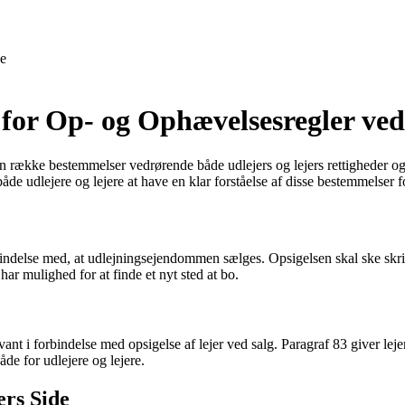
e
 for Op- og Ophævelsesregler ved
 række bestemmelser vedrørende både udlejers og lejers rettigheder og pl
åde udlejere og lejere at have en klar forståelse af disse bestemmelser fo
forbindelse med, at udlejningsejendommen sælges. Opsigelsen skal ske skri
har mulighed for at finde et nyt sted at bo.
vant i forbindelse med opsigelse af lejer ved salg. Paragraf 83 giver lej
de for udlejere og lejere.
ers Side