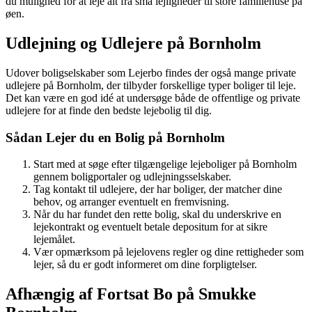
du mulighed for at leje alt fra små lejligheder til store familiehuse på
øen.
Udlejning og Udlejere på Bornholm
Udover boligselskaber som Lejerbo findes der også mange private
udlejere på Bornholm, der tilbyder forskellige typer boliger til leje.
Det kan være en god idé at undersøge både de offentlige og private
udlejere for at finde den bedste lejebolig til dig.
Sådan Lejer du en Bolig på Bornholm
Start med at søge efter tilgængelige lejeboliger på Bornholm
gennem boligportaler og udlejningsselskaber.
Tag kontakt til udlejere, der har boliger, der matcher dine
behov, og arranger eventuelt en fremvisning.
Når du har fundet den rette bolig, skal du underskrive en
lejekontrakt og eventuelt betale depositum for at sikre
lejemålet.
Vær opmærksom på lejelovens regler og dine rettigheder som
lejer, så du er godt informeret om dine forpligtelser.
Afhængig af Fortsat Bo på Smukke