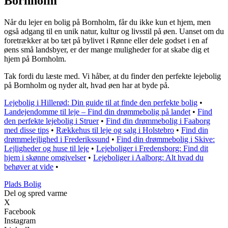
Bornholm
Når du lejer en bolig på Bornholm, får du ikke kun et hjem, men
også adgang til en unik natur, kultur og livsstil på øen. Uanset om du
foretrækker at bo tæt på bylivet i Rønne eller dele godset i en af
øens små landsbyer, er der mange muligheder for at skabe dig et
hjem på Bornholm.
Tak fordi du læste med. Vi håber, at du finder den perfekte lejebolig
på Bornholm og nyder alt, hvad øen har at byde på.
Lejebolig i Hillerød: Din guide til at finde den perfekte bolig
•
Landejendomme til leje – Find din drømmebolig på landet
•
Find
den perfekte lejebolig i Struer
•
Find din drømmebolig i Faaborg
med disse tips
•
Rækkehus til leje og salg i Holstebro
•
Find din
drømmelejlighed i Frederikssund
•
Find din drømmebolig i Skive:
Lejligheder og huse til leje
•
Lejeboliger i Fredensborg: Find dit
hjem i skønne omgivelser
•
Lejeboliger i Aalborg: Alt hvad du
behøver at vide
•
P
lads
B
olig
Del og spred varme
X
Facebook
Instagram