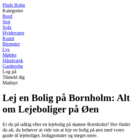
P
lads
B
olig
Kategorier
Bord
Stol
Sofa
Hvidevarer
Kunst
Blomster
Lys
Møbler
Håndværk
Garderobe
Log på
Tilmeld dig
Mailnyt
Lej en Bolig på Bornholm: Alt
om Lejeboliger på Øen
Er du på udkig efter en lejebolig på skønne Bornholm? Her finder
du alt, du behøver at vide om at leje en bolig på øen med vores
guide til lejeboliger, boligportaler og meget mere.