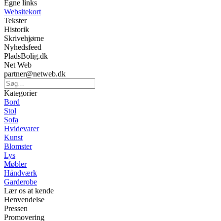
Egne links
Websitekort
Tekster
Historik
Skrivehjørne
Nyhedsfeed
PladsBolig.dk
Net Web
partner@netweb.dk
Kategorier
Bord
Stol
Sofa
Hvidevarer
Kunst
Blomster
Lys
Møbler
Håndværk
Garderobe
Lær os at kende
Henvendelse
Pressen
Promovering