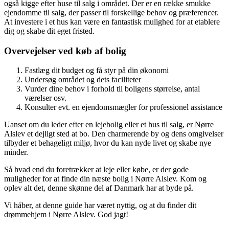
også kigge efter huse til salg i området. Der er en række smukke
ejendomme til salg, der passer til forskellige behov og præferencer.
At investere i et hus kan være en fantastisk mulighed for at etablere
dig og skabe dit eget fristed.
Overvejelser ved køb af bolig
Fastlæg dit budget og få styr på din økonomi
Undersøg området og dets faciliteter
Vurder dine behov i forhold til boligens størrelse, antal
værelser osv.
Konsulter evt. en ejendomsmægler for professionel assistance
Uanset om du leder efter en lejebolig eller et hus til salg, er Nørre
Alslev et dejligt sted at bo. Den charmerende by og dens omgivelser
tilbyder et behageligt miljø, hvor du kan nyde livet og skabe nye
minder.
Så hvad end du foretrækker at leje eller købe, er der gode
muligheder for at finde din næste bolig i Nørre Alslev. Kom og
oplev alt det, denne skønne del af Danmark har at byde på.
Vi håber, at denne guide har været nyttig, og at du finder dit
drømmehjem i Nørre Alslev. God jagt!