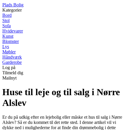
P
lads
B
olig
Kategorier
Bord
Stol
Sofa
Hvidevarer
Kunst
Blomster
Lys
Møbler
Håndværk
Garderobe
Log på
Tilmeld dig
Mailnyt
Huse til leje og til salg i Nørre
Alslev
Er du på udkig efter en lejebolig eller måske et hus til salg i Nørre
Alslev? Så er du kommet til det rette sted. I denne artikel vil vi
dykke ned i mulighederne for at finde din drømmebolig i dette