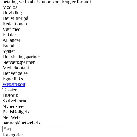
betaling ved køb. Uautoriseret brug er forbudt.
Mød os
Udvikling
Det vi tror på
Redaktionen
Vær med
Filialer
Alliancer
Brand
Støtter
Henvisningspartner
Netværkspartner
Mediekontakt
Henvendelse
Egne links
Websitekort
Tekster
Historik
Skrivehjørne
Nyhedsfeed
PladsBolig.dk
Net Web
partner@netweb.dk
Kategorier