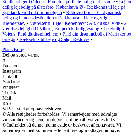
Studieboliger i Odense: Find den perfekte bolig til dit studie
•
Lej en
dejlig lejebolig på Østerbro, København Ø
•
Rækkehus til leje på
Sjælland: Find dit drømmehjem
•
Rødovre Port – En dynamisk
bolig og handelsdestination
•
Rækkehuse til leje og salg i
Brønderslev
•
Værelser til Leje i København: Alt, du skal vide
•
2-
værelses lejlighed i Viborg: En perfekt boligløsning
•
Lejebolig i
Vojens: Find dit drømmehjem
•
Find din drømmebolig i Mariager og
omegn
•
Rækkehus til Leje og Salg i Rødovre
•
P
lads
B
olig
Del og spred varme
X
Facebook
Instagram
LinkedIn
YouTube
Pinterest
TikTok
Mail
RSS
© Beskyttet af ophavsretsloven.
© Alle rettigheder forbeholdes. Vi samarbejder med udvalgte
virksomheder og tjener muligvis på dine køb via vores links.
© Indholdet på denne hjemmeside er beskyttet af ophavsret. Vi
samarbejder med kommercielle partnere og modtager muligvis