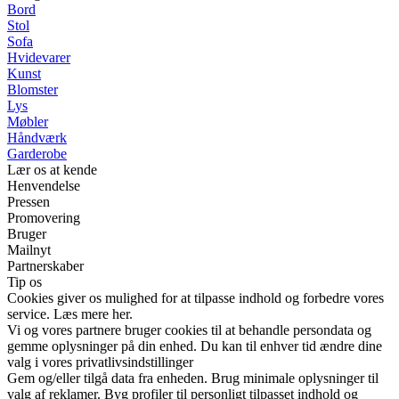
Bord
Stol
Sofa
Hvidevarer
Kunst
Blomster
Lys
Møbler
Håndværk
Garderobe
Lær os at kende
Henvendelse
Pressen
Promovering
Bruger
Mailnyt
Partnerskaber
Tip os
Cookies giver os mulighed for at tilpasse indhold og forbedre vores
service. Læs mere her.
Vi og vores partnere bruger cookies til at behandle persondata og
gemme oplysninger på din enhed. Du kan til enhver tid ændre dine
valg i vores privatlivsindstillinger
Gem og/eller tilgå data fra enheden. Brug minimale oplysninger til
valg af reklamer. Byg profiler til personligt tilpasset indhold og