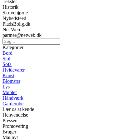
Tekster
Historik
Skrivehjørne
Nyhedsfeed
PladsBolig.dk
Net Web
partner@netweb.dk
Kategorier
Bord
Stol
Sofa
Hvidevarer
Kunst
Blomster
Lys
Møbler
Håndværk
Garderobe
Lær os at kende
Henvendelse
Pressen
Promovering
Bruger
Mailnyt