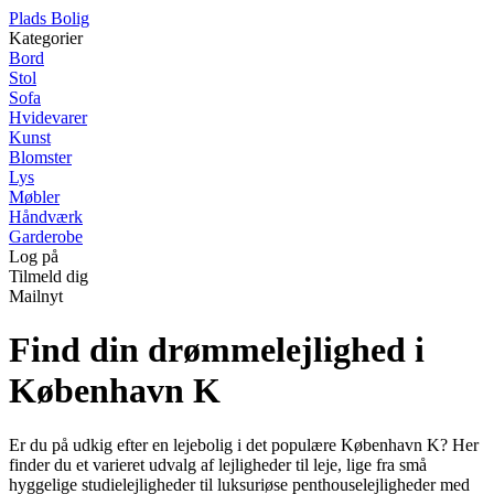
P
lads
B
olig
Kategorier
Bord
Stol
Sofa
Hvidevarer
Kunst
Blomster
Lys
Møbler
Håndværk
Garderobe
Log på
Tilmeld dig
Mailnyt
Find din drømmelejlighed i
København K
Er du på udkig efter en lejebolig i det populære København K? Her
finder du et varieret udvalg af lejligheder til leje, lige fra små
hyggelige studielejligheder til luksuriøse penthouselejligheder med