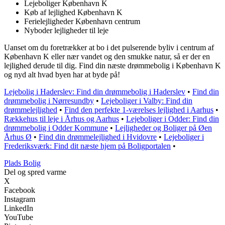
Lejeboliger København K
Køb af lejlighed København K
Ferielejligheder København centrum
Nyboder lejligheder til leje
Uanset om du foretrækker at bo i det pulserende byliv i centrum af
København K eller nær vandet og den smukke natur, så er der en
lejlighed derude til dig. Find din næste drømmebolig i København K
og nyd alt hvad byen har at byde på!
Lejebolig i Haderslev: Find din drømmebolig i Haderslev
•
Find din
drømmebolig i Nørresundby
•
Lejeboliger i Valby: Find din
drømmelejlighed
•
Find den perfekte 1-værelses lejlighed i Aarhus
•
Rækkehus til leje i Århus og Aarhus
•
Lejeboliger i Odder: Find din
drømmebolig i Odder Kommune
•
Lejligheder og Boliger på Øen
Århus Ø
•
Find din drømmelejlighed i Hvidovre
•
Lejeboliger i
Frederiksværk: Find dit næste hjem på Boligportalen
•
P
lads
B
olig
Del og spred varme
X
Facebook
Instagram
LinkedIn
YouTube