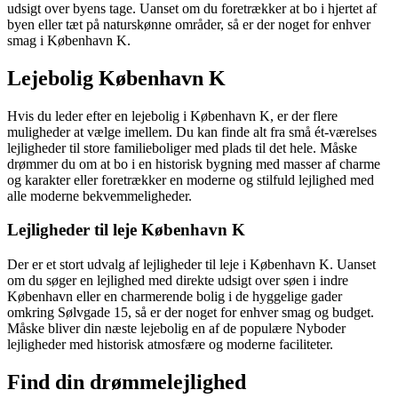
udsigt over byens tage. Uanset om du foretrækker at bo i hjertet af
byen eller tæt på naturskønne områder, så er der noget for enhver
smag i København K.
Lejebolig København K
Hvis du leder efter en lejebolig i København K, er der flere
muligheder at vælge imellem. Du kan finde alt fra små ét-værelses
lejligheder til store familieboliger med plads til det hele. Måske
drømmer du om at bo i en historisk bygning med masser af charme
og karakter eller foretrækker en moderne og stilfuld lejlighed med
alle moderne bekvemmeligheder.
Lejligheder til leje København K
Der er et stort udvalg af lejligheder til leje i København K. Uanset
om du søger en lejlighed med direkte udsigt over søen i indre
København eller en charmerende bolig i de hyggelige gader
omkring Sølvgade 15, så er der noget for enhver smag og budget.
Måske bliver din næste lejebolig en af de populære Nyboder
lejligheder med historisk atmosfære og moderne faciliteter.
Find din drømmelejlighed