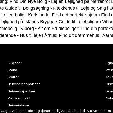
ing: Find Din Nye Bolig
•
Lej en Lejlighed på Nørrebro: 
e Guide til Boligsøgning
•
Rækkehus til Leje og Salg i 
•
Lej en bolig i Karlslunde: Find det perfekte hjem
•
Find 
ejlighed på Islands Brygge
•
Guide til Lejeboliger i Vibo
mmebolig i Viborg
•
Alt om Studieboliger: Find din perfekt
derende
•
Hus til leje i Århus: Find dit drømmehus i Aarh
Alliancer
Egne
Brand
Webs
Støtter
Teks
Henvisningspartner
Hist
Netværkspartner
Skri
Mediekontakt
Nyh
Henvendelse
valgte virksomheder og tjener muligvis på dine køb via vores links.