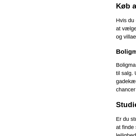
Køb af
Hvis du 
at vælge
og villa
Boligm
Boligmar
til salg
gadekære
chancer 
Studi
Er du st
at finde
lejlighe