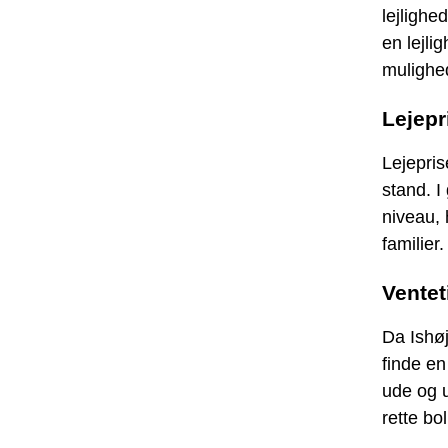
lejlighe
en lejli
mulighed
Lejepr
Lejepris
stand. I
niveau, h
familier.
Ventet
Da Ishøj
finde en
ude og u
rette boli