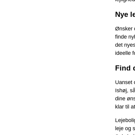
Nye le
Ønsker d
finde ny
det nye
ideelle 
Find 
Uanset o
Ishøj, s
dine øns
klar til 
Lejebol
leje og 