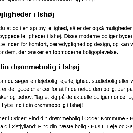
jligheder i Ishøj
u at bo i en spritny lejlighed, så er der også muligheder 
byggede lejligheder i Ishøj. Disse moderne boliger byder 
ste inden for komfort, bæredygtighed og design, og kan 
for dem, der ønsker en topmoderne boligoplevelse.
din drømmebolig i Ishøj
m du søger en lejebolig, ejerlejlighed, studiebolig eller vi
å er der gode chancer for at finde netop den bolig, der pas
ker og behov. Tag et kig på de aktuelle boligannoncer o
at flytte ind i din drømmebolig i Ishøj!
iger i Odder: Find din drømmebolig i Odder Kommune
•
H
salg i Østjylland: Find din næste bolig
•
Hus til Leje og Sal