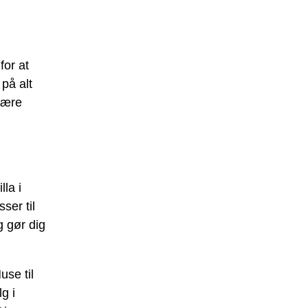
for at
på alt
være
lla i
ser til
g gør dig
use til
g i