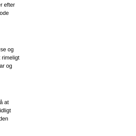
r efter
gode
lse og
 rimeligt
par og
å at
dligt
 den