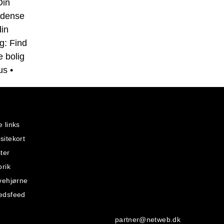
Din
Odense
din
rg: Find
e bolig
us
•
 links
itekort
ter
orik
vehjørne
edsfeed
partner@netweb.dk