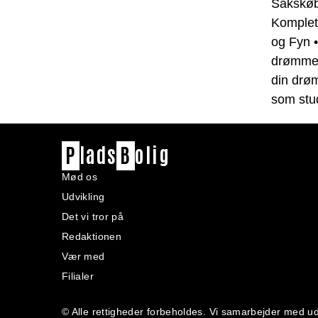
Sakskøb
Komplett
og Fyn
drømmel
din drø
som stu
P
lads
B
olig
Mød os
Udvikling
Det vi tror på
Redaktionen
Vær med
Filialer
© Alle rettigheder forbeholdes. Vi samarbejder med ud