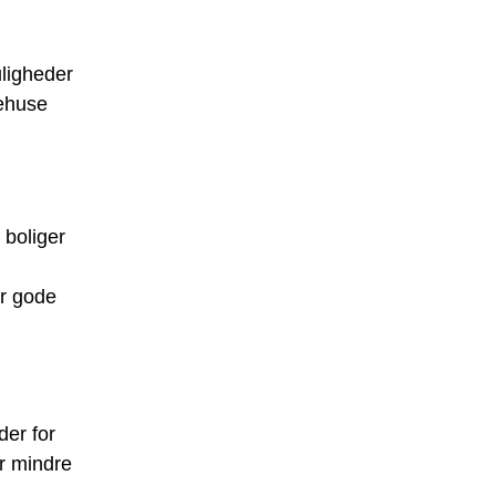
uligheder
kehuse
.
 boliger
er gode
der for
er mindre