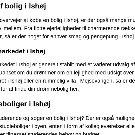
 bolig i Ishøj
overvejer at købe en bolig i Ishøj, er der også mange m
 imellem. Fra flotte ejerlejligheder til charmerende ræk
er, så er der noget for enhver smag og pengepung i Ishøj
arkedet i Ishøj
kedet i Ishøj er generelt stabilt med et varieret udvalg af
. Uanset om du drømmer om en lejlighed med udsigt over
t i Ishøj eller en rummelig villa i Mejsevangen, så er d
for at finde din drømmebolig her.
eboliger i Ishøj
uderende og søger en bolig i Ishøj? Der er også mulighe
 studieboliger i byen, enten i form af kollegieværelser ell
der tilpasset studerendes behov og budget.