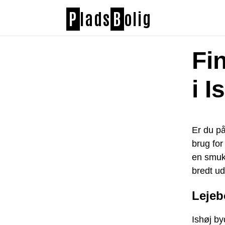
P
lads
B
olig
Fi
i I
Er du på
brug for 
en smuk
bredt ud
Lejebo
Ishøj by