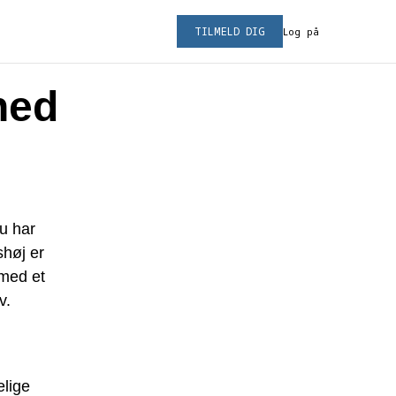
TILMELD DIG
Log på
hed
du har
shøj er
med et
v.
elige