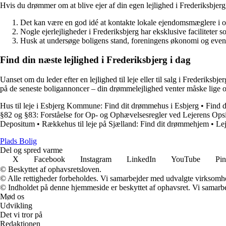
Hvis du drømmer om at blive ejer af din egen lejlighed i Frederiksbjerg, 
Det kan være en god idé at kontakte lokale ejendomsmæglere i områd
Nogle ejerlejligheder i Frederiksbjerg har eksklusive faciliteter
Husk at undersøge boligens stand, foreningens økonomi og event
Find din næste lejlighed i Frederiksbjerg i dag
Uanset om du leder efter en lejlighed til leje eller til salg i Frederiks
på de seneste boligannoncer – din drømmelejlighed venter måske lige 
Hus til leje i Esbjerg Kommune: Find dit drømmehus i Esbjerg
•
Find d
§82 og §83: Forståelse for Op- og Ophævelsesregler ved Lejerens Ops
Depositum
•
Rækkehus til leje på Sjælland: Find dit drømmehjem
•
Lej
P
lads
B
olig
Del og spred varme
X
Facebook
Instagram
LinkedIn
YouTube
Pin
© Beskyttet af ophavsretsloven.
© Alle rettigheder forbeholdes. Vi samarbejder med udvalgte virksomhed
© Indholdet på denne hjemmeside er beskyttet af ophavsret. Vi samarbe
Mød os
Udvikling
Det vi tror på
Redaktionen