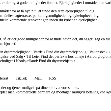
er der også gode muligheder for det. Ejerlejligheder i området kan varier
et for at få hjælp til at finde den rette ejerlejlighed til dig.
 som fælles tagterrasse, parkeringsmuligheder og cykelopbevaring.
uelle kommende renoveringer, inden du køber en ejerlejlighed.
bjerg, så er der gode muligheder for at finde netop det, du søger. Tag en 
om hjørnet!
in drømmelejlighed i Varde
•
Find din drømmelejebolig i Vallensbæk
•
igelse ved Salg
•
Til Leje: Find det perfekte hus til leje i Aalborg og o
eboliger i Nordsjælland: Find dit drømmehjem
•
terest
TikTok
Mail
RSS
er og tjener muligvis på dine køb via vores links.
jder med kommercielle partnere og modtager muligvis betaling ved køb.