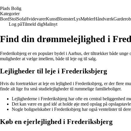
P
lads
B
olig
Kategorier
Bord
Stol
Sofa
Hvidevarer
Kunst
Blomster
Lys
Møbler
Håndværk
Garderob
Log på
Tilmeld dig
Mailnyt
Find din drømmelejlighed i Fred
Frederiksbjerg er en populær bydel i Aarhus, der tiltrækker både unge og
muligheder at vælge imellem, både til leje og til salg.
Lejligheder til leje i Frederiksbjerg
Hvis du foretrækker at leje en lejlighed i Frederiksbjerg, er der flere 
finde alt lige fra små studielejligheder til rummelige familieboliger.
Lejlighederne i Frederiksbjerg har ofte en central beliggenhed 
Det kan være en god idé at holde øje med opslag på opslagstavler i
Nogle boligselskaber i Frederiksbjerg har også ventelister til dere
Køb en ejerlejlighed i Frederiksbjerg