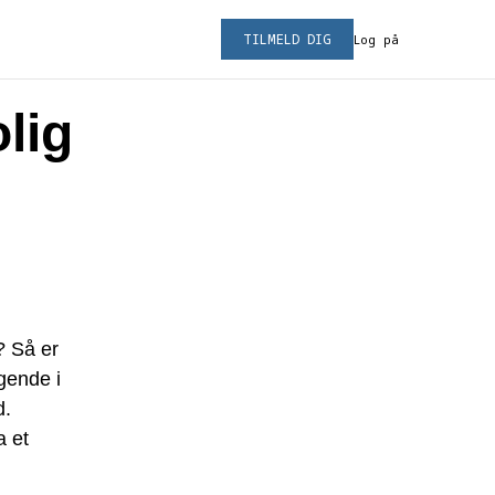
TILMELD DIG
Log på
lig
? Så er
gende i
d.
a et