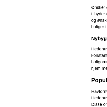
Ønsker d
tilbyder
og ønske
boliger 
Nybyg
Hedehuse
konstant
boligom
hjem med
Popul
Havtorn
Hedehuse
Disse om