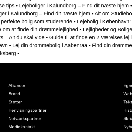
e tips
•
Lejeboliger i Kalundborg – Find dit næste hjem
•
ger i Kalundborg – Find dit næste hjem
•
Alt om Studiebol
 perfekte bolig som studerende
•
Lejebolig i København: 
e om at finde din drømmelejlighed
•
Lejligheder og Boliger
s – Alt du skal vide
•
Guide til at finde en 2-værelses lejl
avn
•
Lej din drømmebolig i Aabenraa
•
Find din drømmel
iksberg
•
Alliancer
Egne
Brand
Webs
Støtter
Teks
Henvisningspartner
Hist
Netværkspartner
Skri
Mediekontakt
Nyh