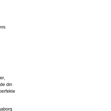
ens
er,
nde din
perfekte
aaborg