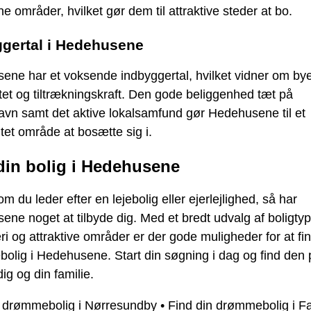
e områder, hvilket gør dem til attraktive steder at bo.
gertal i Hedehusene
ene har et voksende indbyggertal, hvilket vidner om by
tet og tiltrækningskraft. Den gode beliggenhed tæt på
vn samt det aktive lokalsamfund gør Hedehusene til et
gtet område at bosætte sig i.
din bolig i Hedehusene
m du leder efter en lejebolig eller ejerlejlighed, så har
ne noget at tilbyde dig. Med et bredt udvalg af boligtyp
i og attraktive områder er der gode muligheder for at fi
lig i Hedehusene. Start din søgning i dag og find den 
 dig og din familie.
n drømmebolig i Nørresundby
•
Find din drømmebolig i F