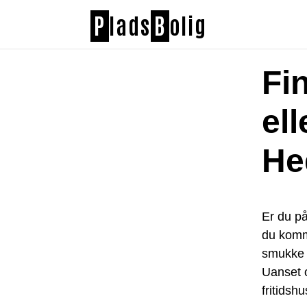
P
lads
B
olig
Fi
ell
He
Er du på
du komme
smukke o
Uanset 
fritidsh