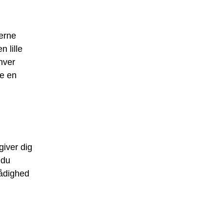
derne
 lille
nhver
de en
giver dig
 du
rådighed