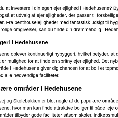
u at investere i din egen ejerlejlighed i Hedehusene? B
 også et udvalg af ejerlejligheder, der passer til forskelli
r. Fra penthouselejligheder med fantastisk udsigt til hyg
i rolige omgivelser, kan du finde din drømmebolig i Hed
geri i Hedehusene
ne oplever kontinuerligt nybyggeri, hvilket betyder, at 
 er mulighed for at finde en spritny ejerlejlighed. Det n
råde i Hedehusene giver dig chancen for at bo i et topm
 alle nødvendige faciliteter.
ære områder i Hedehusene
vej og Skolebakken er blot nogle af de populære områder
ne, hvor man kan finde attraktive boliger til både leje o
råder tilbyder gode faciliteter såsom skoler, indkøbsmu