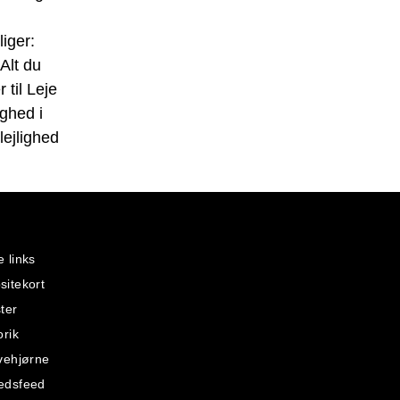
iger:
Alt du
 til Leje
ighed i
ejlighed
 links
itekort
ter
orik
vehjørne
edsfeed