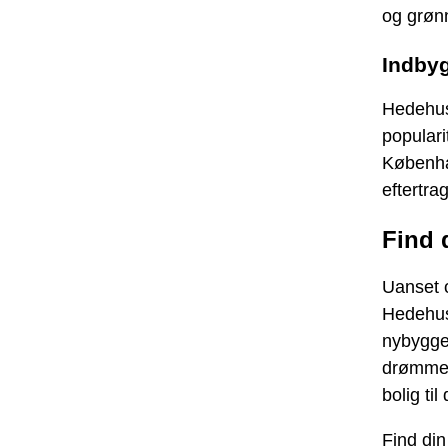
og grønn
Indbyg
Hedehus
populari
Københa
eftertra
Find 
Uanset o
Hedehuse
nybygger
drømmebo
bolig til
Find di