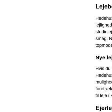
Lejeb
Hedehuse
lejlighe
studiole
smag. Ny
topmode
Nye le
Hvis du e
Hedehuse
mulighed
foretræk
til leje
Ejerl