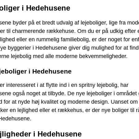
oliger i Hedehusene
ne byder på et bredt udvalg af lejeboliger, lige fra mo
der til charmerende rækkehuse. Om du er på udkig efter en
jlighed eller en rummelig familiebolig, er der noget for e
e byggerier i Hedehusene giver dig mulighed for at fin
rne lejebolig med alle moderne bekvemmeligheder.
jeboliger i Hedehusene
r interesseret i at flytte ind i en spritny lejebolig, har
ne også noget at tilbyde. De nye lejeboliger i området 
 for at nyde høj kvalitet og moderne design. Uanset om
ker en lejlighed eller et rækkehus, er der nye boliger til 
 i Hedehusene.
ejligheder i Hedehusene