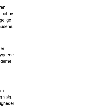
yen
ge behov
gelige
ehusene.
der
ybyggede
oderne
 i
g salg.
ligheder