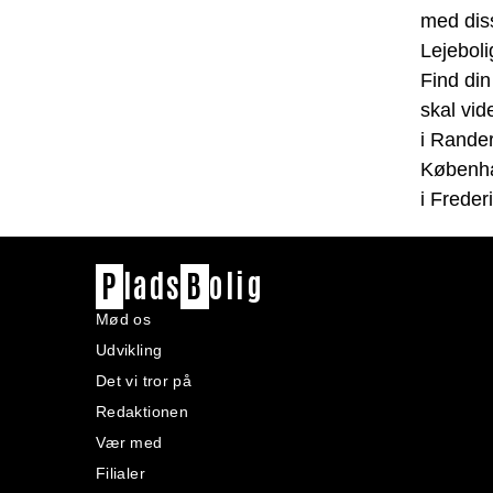
med diss
Lejeboli
Find din
skal vid
i Rander
Københ
i Freder
P
lads
B
olig
Mød os
Udvikling
Det vi tror på
Redaktionen
Vær med
Filialer