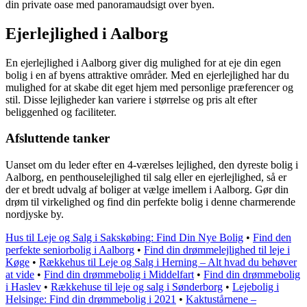
din private oase med panoramaudsigt over byen.
Ejerlejlighed i Aalborg
En ejerlejlighed i Aalborg giver dig mulighed for at eje din egen
bolig i en af byens attraktive områder. Med en ejerlejlighed har du
mulighed for at skabe dit eget hjem med personlige præferencer og
stil. Disse lejligheder kan variere i størrelse og pris alt efter
beliggenhed og faciliteter.
Afsluttende tanker
Uanset om du leder efter en 4-værelses lejlighed, den dyreste bolig i
Aalborg, en penthouselejlighed til salg eller en ejerlejlighed, så er
der et bredt udvalg af boliger at vælge imellem i Aalborg. Gør din
drøm til virkelighed og find din perfekte bolig i denne charmerende
nordjyske by.
Hus til Leje og Salg i Sakskøbing: Find Din Nye Bolig
•
Find den
perfekte seniorbolig i Aalborg
•
Find din drømmelejlighed til leje i
Køge
•
Rækkehus til Leje og Salg i Herning – Alt hvad du behøver
at vide
•
Find din drømmebolig i Middelfart
•
Find din drømmebolig
i Haslev
•
Rækkehuse til leje og salg i Sønderborg
•
Lejebolig i
Helsinge: Find din drømmebolig i 2021
•
Kaktustårnene –