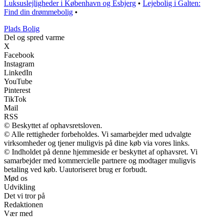
Luksuslejligheder i København og Esbjerg
•
Lejebolig i Galten:
Find din drømmebolig
•
P
lads
B
olig
Del og spred varme
X
Facebook
Instagram
LinkedIn
YouTube
Pinterest
TikTok
Mail
RSS
© Beskyttet af ophavsretsloven.
© Alle rettigheder forbeholdes. Vi samarbejder med udvalgte
virksomheder og tjener muligvis på dine køb via vores links.
© Indholdet på denne hjemmeside er beskyttet af ophavsret. Vi
samarbejder med kommercielle partnere og modtager muligvis
betaling ved køb. Uautoriseret brug er forbudt.
Mød os
Udvikling
Det vi tror på
Redaktionen
Vær med