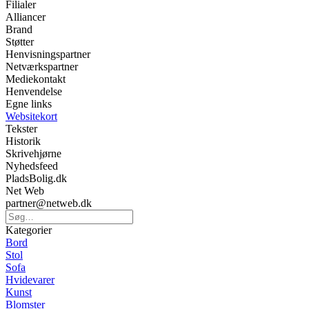
Filialer
Alliancer
Brand
Støtter
Henvisningspartner
Netværkspartner
Mediekontakt
Henvendelse
Egne links
Websitekort
Tekster
Historik
Skrivehjørne
Nyhedsfeed
PladsBolig.dk
Net Web
partner@netweb.dk
Kategorier
Bord
Stol
Sofa
Hvidevarer
Kunst
Blomster