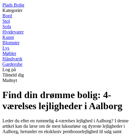
P
lads
B
olig
Kategorier
Bord
Stol
Sofa
Hvidevarer
Kunst
Blomster
Lys
Møbler
Håndværk
Garderobe
Log på
Tilmeld dig
Mailnyt
Find din drømme bolig: 4-
værelses lejligheder i Aalborg
Leder du efter en rummelig 4-værelses lejlighed i Aalborg? I denne
artikel kan du læse om de mest luksuriøse og dyreste lejligheder i
Aalborg, herunder en eksklusiv penthouselejlighed til salg samt