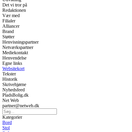
Det vi tror på
Redaktionen
Vær med
Filialer
Alliancer
Brand
Støtter
Henvisningspartner
Netværkspartner
Mediekontakt
Henvendelse
Egne links
Websitekort
Tekster
Historik
Skrivehjørne
Nyhedsfeed
PladsBolig.dk
Net Web
partner@netweb.dk
Kategorier
Bord
Stol