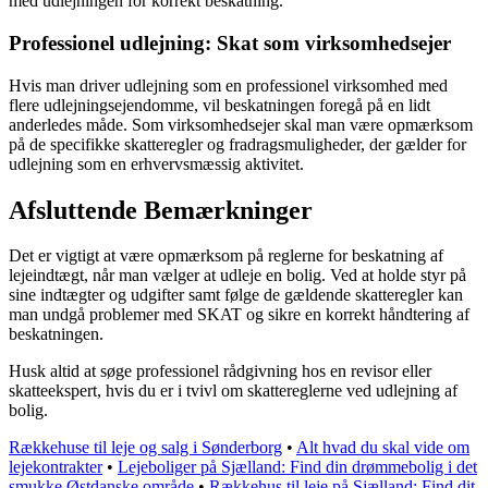
med udlejningen for korrekt beskatning.
Professionel udlejning: Skat som virksomhedsejer
Hvis man driver udlejning som en professionel virksomhed med
flere udlejningsejendomme, vil beskatningen foregå på en lidt
anderledes måde. Som virksomhedsejer skal man være opmærksom
på de specifikke skatteregler og fradragsmuligheder, der gælder for
udlejning som en erhvervsmæssig aktivitet.
Afsluttende Bemærkninger
Det er vigtigt at være opmærksom på reglerne for beskatning af
lejeindtægt, når man vælger at udleje en bolig. Ved at holde styr på
sine indtægter og udgifter samt følge de gældende skatteregler kan
man undgå problemer med SKAT og sikre en korrekt håndtering af
beskatningen.
Husk altid at søge professionel rådgivning hos en revisor eller
skatteekspert, hvis du er i tvivl om skattereglerne ved udlejning af
bolig.
Rækkehuse til leje og salg i Sønderborg
•
Alt hvad du skal vide om
lejekontrakter
•
Lejeboliger på Sjælland: Find din drømmebolig i det
smukke Østdanske område
•
Rækkehus til leje på Sjælland: Find dit