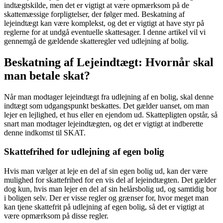
indtægtskilde, men det er vigtigt at være opmærksom på de
skattemæssige forpligtelser, der følger med. Beskatning af
lejeindtægt kan være komplekst, og det er vigtigt at have styr på
reglerne for at undgå eventuelle skattesager. I denne artikel vil vi
gennemgå de gældende skatteregler ved udlejning af bolig.
Beskatning af Lejeindtægt: Hvornår skal
man betale skat?
Når man modtager lejeindtægt fra udlejning af en bolig, skal denne
indtægt som udgangspunkt beskattes. Det gælder uanset, om man
lejer en lejlighed, et hus eller en ejendom ud. Skattepligten opstår, så
snart man modtager lejeindtægten, og det er vigtigt at indberette
denne indkomst til SKAT.
Skattefrihed for udlejning af egen bolig
Hvis man vælger at leje en del af sin egen bolig ud, kan der være
mulighed for skattefrihed for en vis del af lejeindtægten. Det gælder
dog kun, hvis man lejer en del af sin helårsbolig ud, og samtidig bor
i boligen selv. Der er visse regler og grænser for, hvor meget man
kan tjene skattefrit på udlejning af egen bolig, så det er vigtigt at
være opmærksom på disse regler.