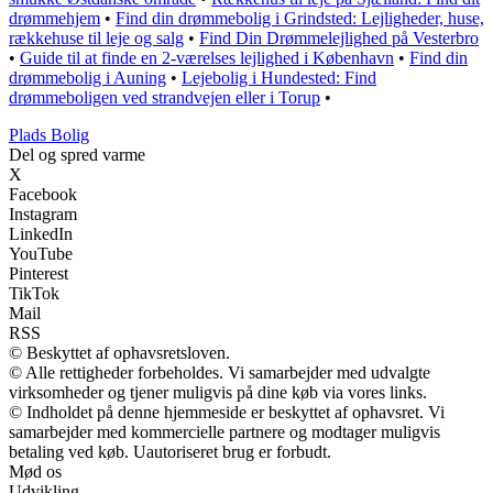
drømmehjem
•
Find din drømmebolig i Grindsted: Lejligheder, huse,
rækkehuse til leje og salg
•
Find Din Drømmelejlighed på Vesterbro
•
Guide til at finde en 2-værelses lejlighed i København
•
Find din
drømmebolig i Auning
•
Lejebolig i Hundested: Find
drømmeboligen ved strandvejen eller i Torup
•
P
lads
B
olig
Del og spred varme
X
Facebook
Instagram
LinkedIn
YouTube
Pinterest
TikTok
Mail
RSS
© Beskyttet af ophavsretsloven.
© Alle rettigheder forbeholdes. Vi samarbejder med udvalgte
virksomheder og tjener muligvis på dine køb via vores links.
© Indholdet på denne hjemmeside er beskyttet af ophavsret. Vi
samarbejder med kommercielle partnere og modtager muligvis
betaling ved køb. Uautoriseret brug er forbudt.
Mød os
Udvikling