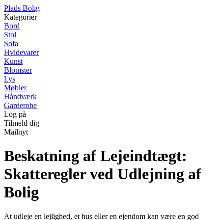
P
lads
B
olig
Kategorier
Bord
Stol
Sofa
Hvidevarer
Kunst
Blomster
Lys
Møbler
Håndværk
Garderobe
Log på
Tilmeld dig
Mailnyt
Beskatning af Lejeindtægt:
Skatteregler ved Udlejning af
Bolig
At udleje en lejlighed, et hus eller en ejendom kan være en god